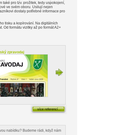
také pro tzv. prožitek, tedy uspokojení,
lové ve svém oboru. Usilují nejen
zákazníkovi dostaly potřebné informace pro
 tisku a kopírování. Na digitálních
t. Od formátu vizitky až po formát A2+
ský zpravodaj
Tvaroženský zpravodaj
Pohár Č
více referencí...
enovou nabídku? Budeme rádi, když nám