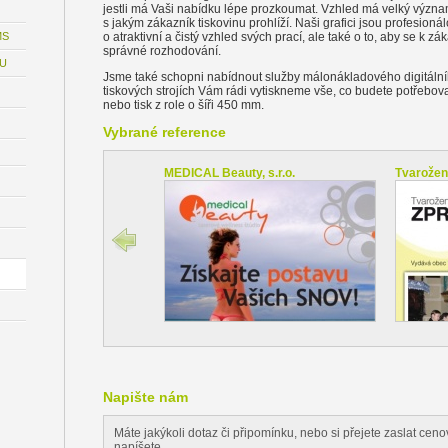
jestli má Vaši nabídku lépe prozkoumat. Vzhled má velký význam 
s jakým zákazník tiskovinu prohlíží. Naši grafici jsou profesioná
MS
o atraktivní a čistý vzhled svých prací, ale také o to, aby se k 
správné rozhodování.
MU
Jsme také schopni nabídnout služby málonákladového digitálního
tiskových strojích Vám rádi vytiskneme vše, co budete potřebova
nebo tisk z role o šíři 450 mm.
Vybrané reference
MEDICAL Beauty, s.r.o.
Tvarožen
Napište nám
Máte jakýkoli dotaz či připomínku, nebo si přejete zaslat c
napíšete.