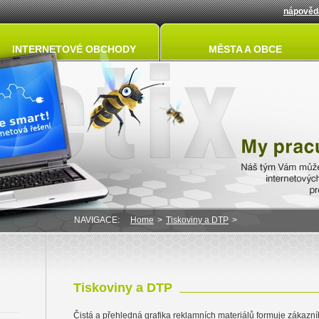
nápověd
INTERNETOVÉ OBCHODY
MĚSTA A OBCE
NAVIGACE:
Home
>
Tiskoviny a DTP
>
Tiskoviny a DTP
Čistá a přehledná grafika reklamních materiálů formuje zákazn