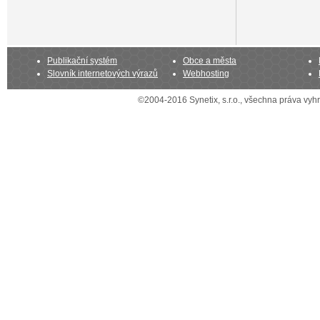
Publikační systém
Obce a města
Slovník internetových výrazů
Webhosting
©2004-2016 Synetix, s.r.o., všechna práva vy