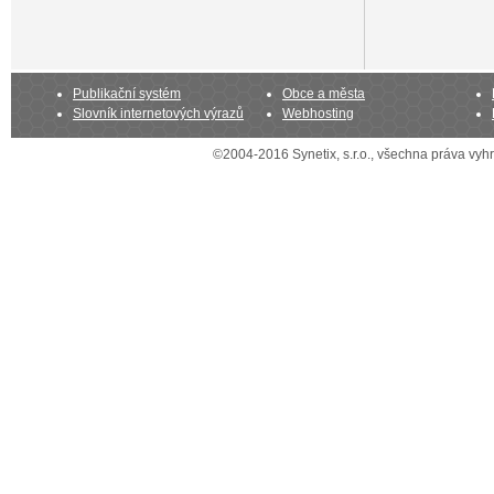
Publikační systém
Obce a města
Slovník internetových výrazů
Webhosting
©2004-2016 Synetix, s.r.o., všechna práva vy