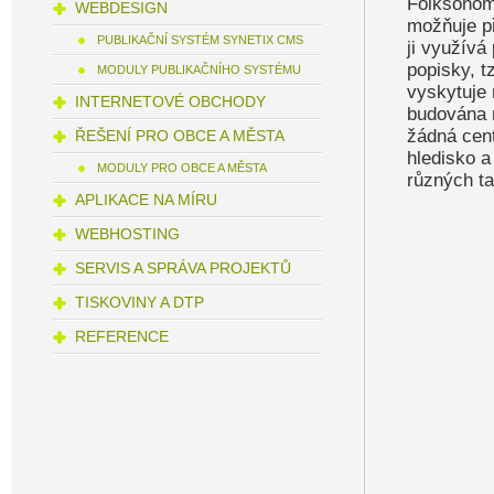
Folksonomi
WEBDESIGN
možňuje př
PUBLIKAČNÍ SYSTÉM SYNETIX CMS
ji využívá
popisky, t
MODULY PUBLIKAČNÍHO SYSTÉMU
vyskytuje
INTERNETOVÉ OBCHODY
budována 
žádná centr
ŘEŠENÍ PRO OBCE A MĚSTA
hledisko a
MODULY PRO OBCE A MĚSTA
různých ta
APLIKACE NA MÍRU
WEBHOSTING
SERVIS A SPRÁVA PROJEKTŮ
TISKOVINY A DTP
REFERENCE