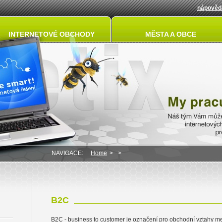
nápověd
INTERNETOVÉ OBCHODY
MĚSTA A OBCE
NAVIGACE:
Home
>
>
B2C
B2C - business to customer je označení pro obchodní vztahy m